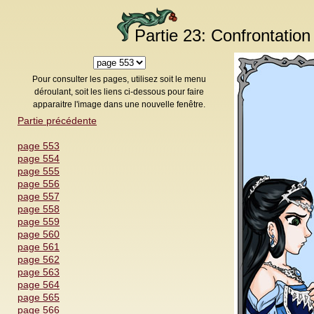
Partie 23: Confrontation
Pour consulter les pages, utilisez soit le menu
déroulant, soit les liens ci-dessous pour faire
apparaitre l'image dans une nouvelle fenêtre.
Partie précédente
page 553
page 554
page 555
page 556
page 557
page 558
page 559
page 560
page 561
page 562
page 563
page 564
page 565
page 566