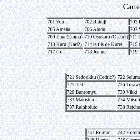
Carte
701 Yuu
702 Rakuji
703 P
705 Amelia
706 Aludu
707 
709 Ema (Emma)
710 Osukaru (Oscar?)
711 
713 Karu (Karl?)
714 le fils de Kurei
715 
717 Go
718 Jeanne
719 
721 Sedorikku (Cedric?)
722 Selum
725 Ted
726 Torawi
729 Banromyu
730 Vikki
733 Makishin
734 Mitsub
737 Rainholuto
738 Reiche
741 Roufon
742 Homm
745 Ugetsu
746 Gares