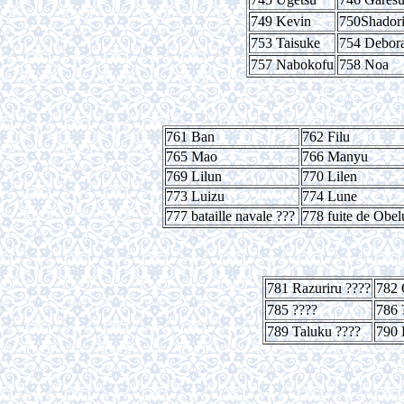
749 Kevin
750Shador
753 Taisuke
754 Debor
757 Nabokofu
758 Noa
761 Ban
762 Filu
765 Mao
766 Manyu
769 Lilun
770 Lilen
773 Luizu
774 Lune
777 bataille navale ???
778 fuite de Obel
781 Razuriru ????
782 
785 ????
786 
789 Taluku ????
790 